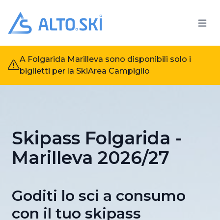
Open 
Alto.Ski
A Folgarida Marilleva sono disponibili solo i
biglietti per la SkiArea Campiglio
Skipass Folgarida -
Marilleva 2026/27
Goditi lo sci a consumo
con il tuo skipass