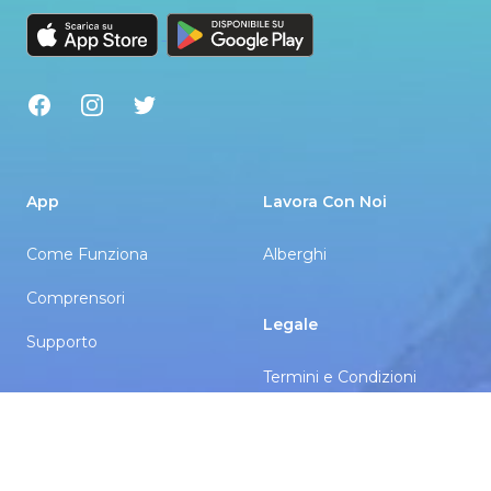
Facebook
Instagram
Twitter
App
Lavora Con Noi
Come Funziona
Alberghi
Comprensori
Legale
Supporto
Termini e Condizioni
Servizi
Informativa sulla Privacy
Noleggio Sci
Cookie Policy di Alto.Ski