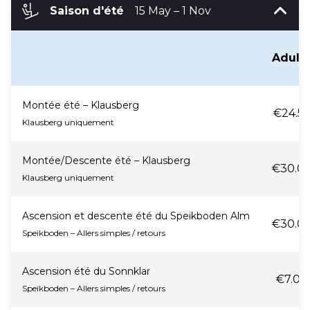
Saison d'été
15 May – 1 Nov
Adult
Montée été – Klausberg
€24.5
Klausberg uniquement
Montée/Descente été – Klausberg
€30.0
Klausberg uniquement
Ascension et descente été du Speikboden Alm
€30.0
Speikboden – Allers simples / retours
Ascension été du Sonnklar
€7.00
Speikboden – Allers simples / retours