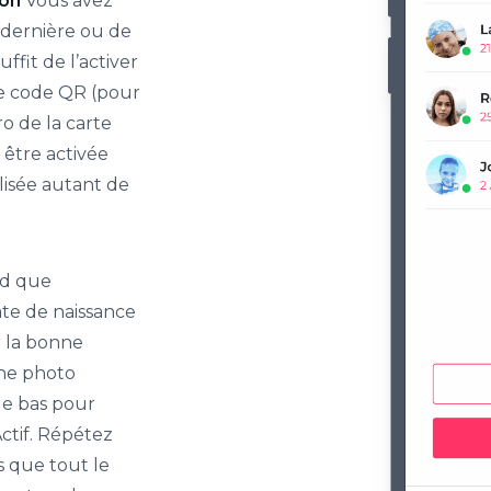
ion
Vous avez
n dernière ou de
ffit de l’activer
 le code QR (pour
ro de la carte
être activée
lisée autant de
nd que
te de naissance
r la bonne
une photo
 le bas pour
Actif. Répétez
s que tout le