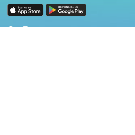
Facebook
Instagram
Twitter
App
Lavora Con Noi
Come Funziona
Alberghi
Comprensori
Legale
Supporto
Termini e Condizioni
Servizi
Informativa sulla Privacy
Noleggio Sci
Cookie Policy di Alto.Ski