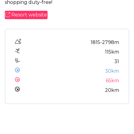
shopping duty-free!
Resort website
Altitude range
1815-2798m
115km
31
30km
65km
20km