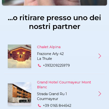
…o ritirare presso uno dei
nostri partner
Chalet Alpina
Frazione Arly 42
Chale
La Thuile
+393209225979
Grand Hotel Courmayeur Mont
Blanc
Strada Grand Ru 1
Grand
Courmayeur
+39 0165 844542