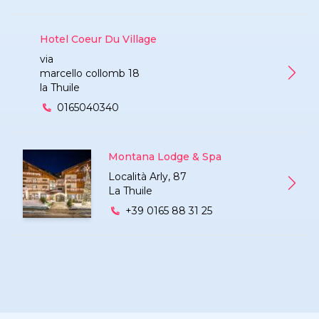
Hotel Coeur Du Village
via
marcello collomb 18
Hotel
la Thuile
0165040340
Montana Lodge & Spa
Località Arly, 87
Monta
La Thuile
+39 0165 88 31 25