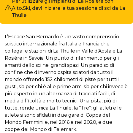
Per utilizzare gli impianti di La Rosière con
Alto.Ski, devi iniziare la tua sessione di sci da La
Thuile
L’Espace San Bernardo è un vasto comprensorio
sciistico internazionale fra Italia e Francia che
collega le stazioni di La Thuile in Valle d’Aosta e La
Rosière in Savoia. Un punto di riferimento per gli
amanti dello sci nei grandi spazi. Un paradiso di
confine che d’inverno ospita sciatori da tutto il
mondo offrendo 152 chilometri di piste per tutti i
gusti, sia per chi è alle prime armi sia per chi invece è
più esperto in un’alternanza di tracciati facili, di
media difficoltà e molto tecnici. Una pista, più di
tutte, rende unica La Thuile, la “Tre”: gli atleti e le
atlete si sono sfidati in due gare di Coppa del
Mondo Femminile, nel 2016 e nel 2020, e due
coppe del Mondo di Telemark.