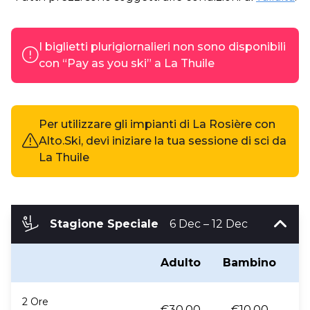
I biglietti plurigiornalieri non sono disponibili
con “Pay as you ski” a La Thuile
Per utilizzare gli impianti di La Rosière con
Alto.Ski, devi iniziare la tua sessione di sci da
La Thuile
Stagione Speciale
6 Dec – 12 Dec
Adulto
Bambino
B
2 Ore
€30.00
€10.00