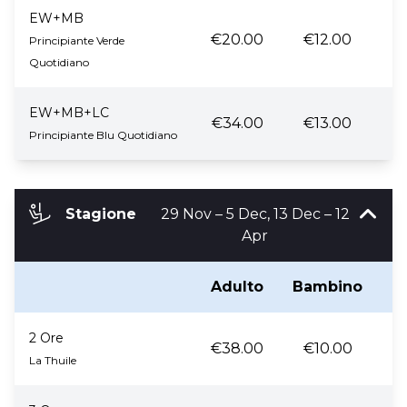
EW+MB
€20.00
€12.00
Principiante Verde
Quotidiano
EW+MB+LC
€34.00
€13.00
Principiante Blu Quotidiano
Stagione
29 Nov – 5 Dec, 13 Dec – 12
Apr
Adulto
Bambino
B
2 Ore
€38.00
€10.00
La Thuile