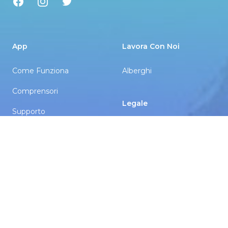
Facebook
Instagram
Twitter
App
Lavora Con Noi
Come Funziona
Alberghi
Comprensori
Legale
Supporto
Termini e Condizioni
Servizi
Informativa sulla Privacy
Noleggio Sci
Cookie Policy di Alto.Ski
Lezioni di Sci