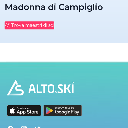
Madonna di Campiglio
Trova maestri di sci
Footer