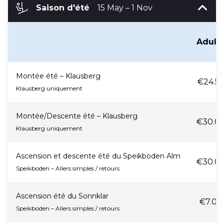
Saison d'été
15 May – 1 Nov
Adult
Montée été – Klausberg
€24.5
Klausberg uniquement
Montée/Descente été – Klausberg
€30.0
Klausberg uniquement
Ascension et descente été du Speikboden Alm
€30.0
Speikboden – Allers simples / retours
Ascension été du Sonnklar
€7.00
Speikboden – Allers simples / retours