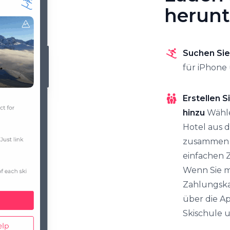
herunt
Suchen Sie
für iPhone
Erstellen S
hinzu
Wähle
Hotel aus d
zusammen m
einfachen Z
Wenn Sie mi
Zahlungskar
über die Ap
Skischule u