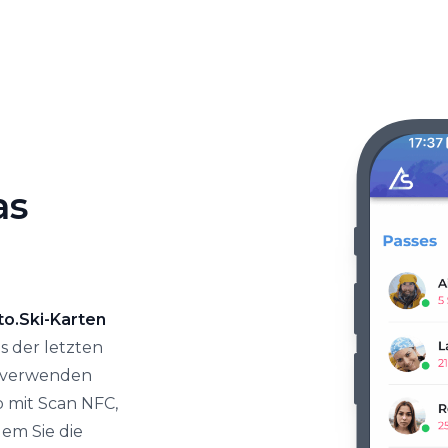
as
to.Ski-Karten
us der letzten
ut verwenden
p mit Scan NFC,
dem Sie die