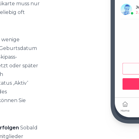
ikarte muss nur
liebig oft
r wenige
 Geburtsdatum
Skipass-
tzt oder später
ch
atus ‚Aktiv‘
des
 können Sie
erfolgen
Sobald
mitglieder