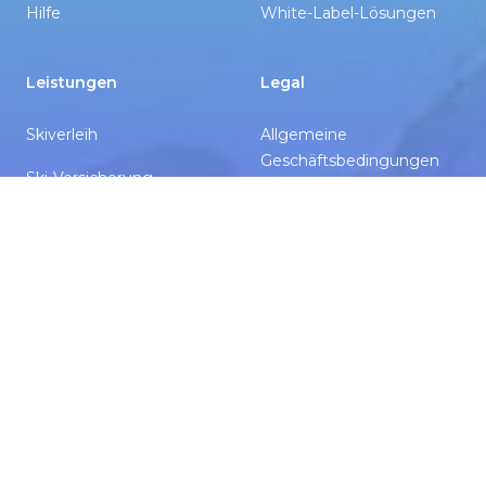
Hilfe
White-Label-Lösungen
Leistungen
Legal
Skiverleih
Allgemeine
Geschäftsbedingungen
Ski-Versicherung
Datenschutzrichtlinie
Skikurse
Cookie-Richtlinie
Skitransfer
Delete Account
© 2026 Alto Group Limited. All rights reserved.