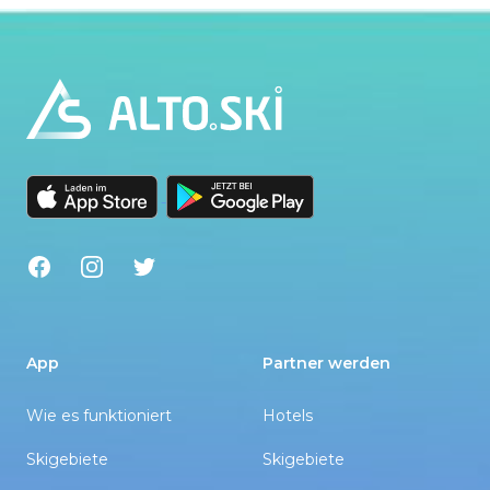
Footer
Facebook
Instagram
Twitter
App
Partner werden
Wie es funktioniert
Hotels
Skigebiete
Skigebiete